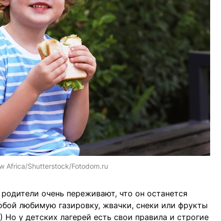
w Africa/Shutterstock/Fotodom.ru
 родители очень переживают, что он останется
обой любимую газировку, жвачки, снеки или фрукты
») Но у детских лагерей есть свои правила и строгие