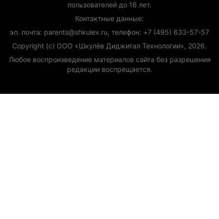
пользователей до 16 лет.
Контактные данные:
эл. почта: parents@shkulev.ru, телефон: +7 (495) 633-57-57
Copyright (с) ООО «Шкулёв Диджитал Технологии», 2026.
Любое воспроизведение материалов сайта без разрешения
редакции воспрещается.