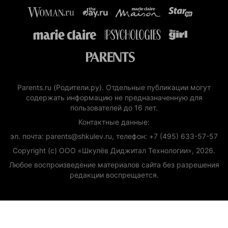
Parents.ru (Родители.ру). Отдельные публикации могут
содержать информацию не предназначенную для
пользователей до 16 лет.
Контактные данные:
эл. почта: parents@shkulev.ru, телефон: +7 (495) 633-57-57
Copyright (с) ООО «Шкулёв Диджитал Технологии», 2026.
Любое воспроизведение материалов сайта без разрешения
редакции воспрещается.