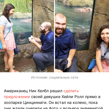
Источник:
социальные сети
Американец Ник Келбл решил
сделать
предложение
своей девушке Хейли Ролл прямо в
зоопарке Цинциннати. Он встал на колено, пока
они ждали очереди на фото у вольера знаменитой