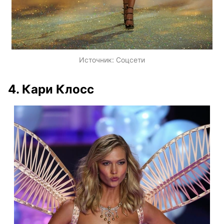
Источник:
Соцсети
4. Кари Клосс