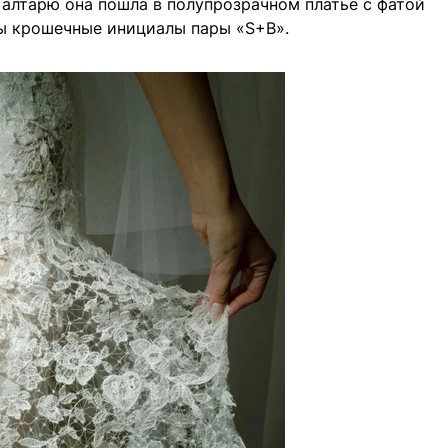
К алтарю она пошла в полупрозрачном платье с фатой
ы крошечные инициалы пары «S+B».