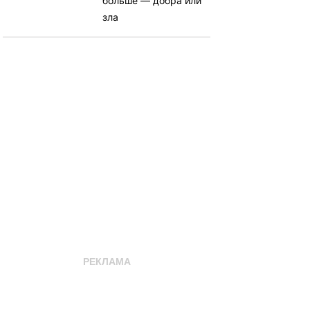
больше — добра или
зла