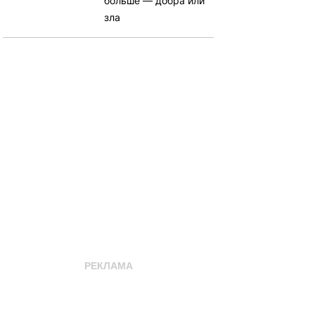
больше — добра или
зла