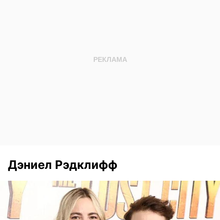
Дэниел Рэдклифф