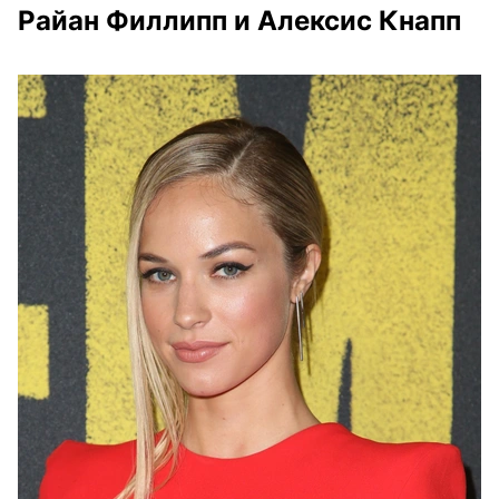
Райан Филлипп и Алексис Кнапп