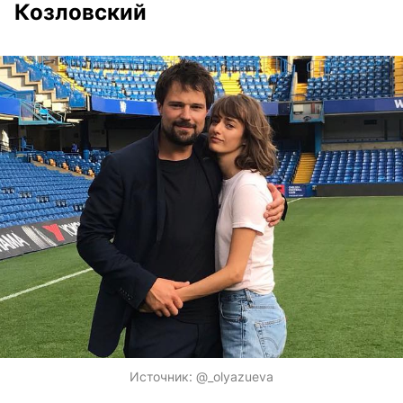
Козловский
Источник:
@_olyazueva