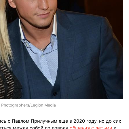
:
Photographers/Legion Media
сь с Павлом Прилучным еще в 2020 году, но до сих
раться между собой по поводу
общения с детьми
и