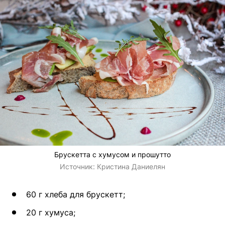
Брускетта с хумусом и прошутто
Источник:
Кристина Даниелян
60 г хлеба для брускетт;
20 г хумуса;