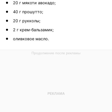
20 г мякоти авокадо;
40 г прошутто;
20 г рукколы;
2 г крем-бальзамик;
оливковое масло.