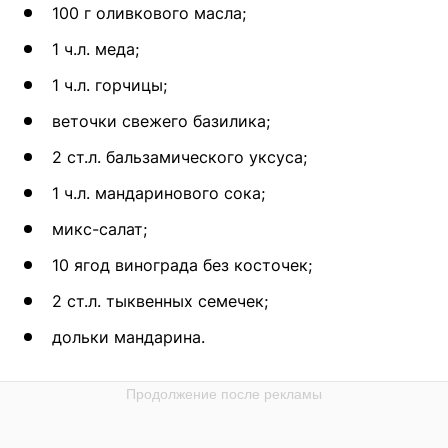
100 г оливкового масла;
1 ч.л. меда;
1 ч.л. горчицы;
веточки свежего базилика;
2 ст.л. бальзамического уксуса;
1 ч.л. мандаринового сока;
микс-салат;
10 ягод винограда без косточек;
2 ст.л. тыквенных семечек;
дольки мандарина.