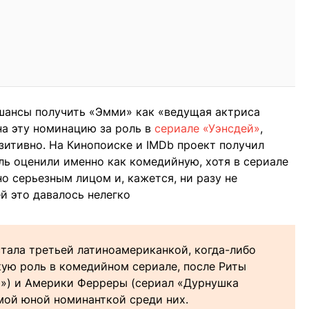
 шансы получить «Эмми» как «ведущая актриса
на эту номинацию за роль в
сериале «Уэнсдей»
,
зитивно. На Кинопоиске и IMDb проект получил
оль оценили именно как комедийную, хотя в сериале
о серьезным лицом и, кажется, ни разу не
й это давалось нелегко
стала третьей латиноамериканкой, когда-либо
ую роль в комедийном сериале, после Риты
и») и Америки Ферреры (сериал «Дурнушка
амой юной номинанткой среди них.