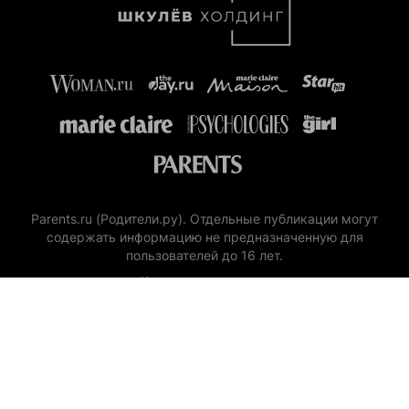
Parents.ru (Родители.ру). Отдельные публикации могут
содержать информацию не предназначенную для
пользователей до 16 лет.
Контактные данные:
эл. почта: parents@shkulev.ru, телефон: +7 (495) 633-57-57
Copyright (с) ООО «Шкулёв Диджитал Технологии», 2026.
Любое воспроизведение материалов сайта без разрешения
редакции воспрещается.