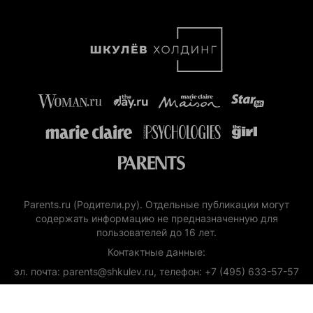
Parents.ru (Родители.ру). Отдельные публикации могут
содержать информацию не предназначенную для
пользователей до 16 лет.
Контактные данные:
эл. почта: parents@shkulev.ru, телефон: +7 (495) 633-57-57
Copyright (с) ООО «Шкулёв Диджитал Технологии», 2026.
Любое воспроизведение материалов сайта без разрешения