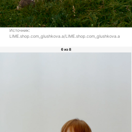
Источник:
LIME.shop.com_glushkova.a/LIME.shop.com_glushkova.a
6 из 8