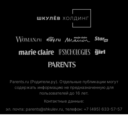
Parents.ru (Родители.ру). Отдельные публикации могут
содержать информацию не предназначенную для
пользователей до 16 лет.
Контактные данные:
эл. почта: parents@shkulev.ru, телефон: +7 (495) 633-57-57
Copyright (с) ООО «Шкулёв Диджитал Технологии», 2026.
Любое воспроизведение материалов сайта без разрешения