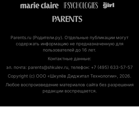
Parents.ru (Родители.ру). Отдельные публикации могут
содержать информацию не предназначенную для
пользователей до 16 лет.
Контактные данные:
эл. почта: parents@shkulev.ru, телефон: +7 (495) 633-57-57
Copyright (с) ООО «Шкулёв Диджитал Технологии», 2026.
Любое воспроизведение материалов сайта без разрешения
редакции воспрещается.