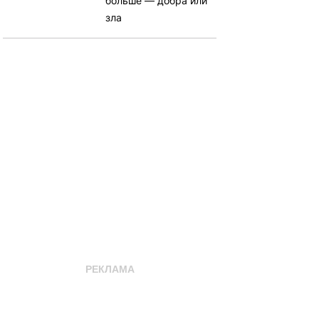
больше — добра или
зла