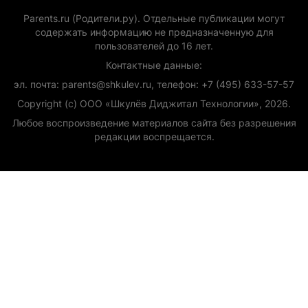
Parents.ru (Родители.ру). Отдельные публикации могут
содержать информацию не предназначенную для
пользователей до 16 лет.
Контактные данные:
эл. почта: parents@shkulev.ru, телефон: +7 (495) 633-57-57
Copyright (с) ООО «Шкулёв Диджитал Технологии», 2026.
Любое воспроизведение материалов сайта без разрешения
редакции воспрещается.