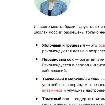
Из всего многообразия фруктовых и 
школах России разрешены только нес
Яблочный и грушевый
— это
осв
рекомендуются детям в возрасте
Персиковый сок
— богат витами
Рекомендуется в период интенс
заболеваний.
Тыквенный и морковный соки
— 
употреблять в период межсезонь
витаминов
и улучшить настроени
Томатный сок
— содержит витами
медь, железо и органические ки