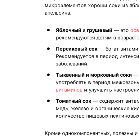
микроэлементов хороши соки из ябло
апельсина.
Яблочный и грушевый
— это
осв
рекомендуются детям в возрасте
Персиковый сок
— богат витами
Рекомендуется в период интенс
заболеваний.
Тыквенный и морковный соки
— 
употреблять в период межсезонь
витаминов
и улучшить настроени
Томатный сок
— содержит витами
медь, железо и органические ки
количество пищевых пектиновых
Кроме однокомпонентных, полезны и