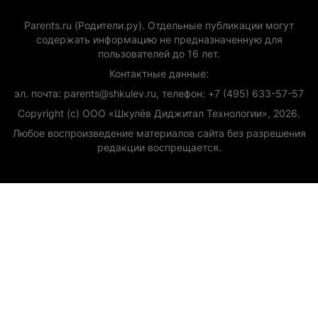
Parents.ru (Родители.ру). Отдельные публикации могут
содержать информацию не предназначенную для
пользователей до 16 лет.
Контактные данные:
эл. почта: parents@shkulev.ru, телефон: +7 (495) 633-57-57
Copyright (с) ООО «Шкулёв Диджитал Технологии», 2026.
Любое воспроизведение материалов сайта без разрешения
редакции воспрещается.