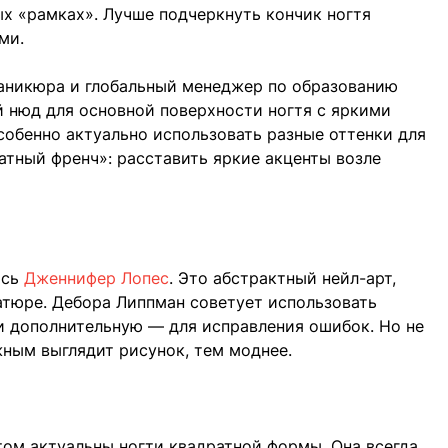
ых «рамках». Лучше подчеркнуть кончик ногтя
ми.
маникюра и глобальный менеджер по образованию
й нюд для основной поверхности ногтя с яркими
собенно актуально использовать разные оттенки для
атный френч»: расставить яркие акценты возле
ась
Дженнифер Лопес
. Это абстрактный нейл-арт,
атюре. Дебора Липпман советует использовать
и дополнительную — для исправления ошибок. Но не
жным выглядит рисунок, тем моднее.
том актуальны ногти квадратной формы. Она всегда