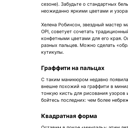
сезоне). Забудьте о стандартных бел
неожиданно яркими цветами и узора
Хелена Робинсон, звездный мастер 
OPI, советует сочетать традиционны
конфетными цветами для его края. О
разных пальцев. Можно сделать «обр
кутикулы.
Граффити на пальцах
С таким маникюром недавно появил
внешне похожий на граффити в мини
тонкую кисть для рисования узоров 
бойтесь последних: чем более небре
Квадратная форма
Оставим в покое «миндаль»: этим ле