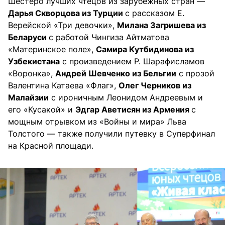
Шестеро лучших чтецов из зарубежных стран —
Дарья Скворцова из Турции
с рассказом Е.
Верейской «Три девочки»,
Милана Загришева из
Беларуси
с работой Чингиза Айтматова
«Материнское поле»,
Самира Кутбидинова из
Узбекистана
с произведением Р. Шарафисламов
«Воронка»,
Андрей Шевченко из Бельгии
с прозой
Валентина Катаева «Флаг»,
Олег Черников из
Малайзии
с ироничным Леонидом Андреевым и
его «Кусакой» и
Эдгар Аветисян из Армения
с
мощным отрывком из «Войны и мира» Льва
Толстого — также получили путевку в Суперфинал
на Красной площади.