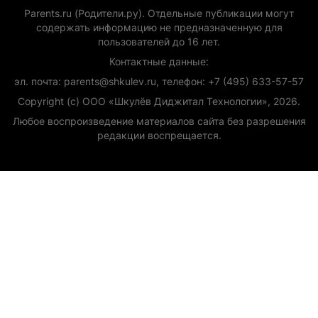
Parents.ru (Родители.ру). Отдельные публикации могут
содержать информацию не предназначенную для
пользователей до 16 лет.
Контактные данные:
эл. почта: parents@shkulev.ru, телефон: +7 (495) 633-57-57
Copyright (с) ООО «Шкулёв Диджитал Технологии», 2026.
Любое воспроизведение материалов сайта без разрешения
редакции воспрещается.