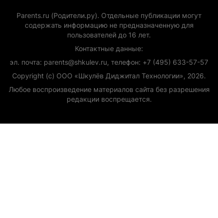
Parents.ru (Родители.ру). Отдельные публикации могут
содержать информацию не предназначенную для
пользователей до 16 лет.
Контактные данные:
эл. почта: parents@shkulev.ru, телефон: +7 (495) 633-57-57
Copyright (с) ООО «Шкулёв Диджитал Технологии», 2026.
Любое воспроизведение материалов сайта без разрешения
редакции воспрещается.