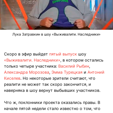
Лука Затравкин в шоу «Выживалити. Наследники»
Скоро в эфир выйдет
пятый выпуск
шоу
«Выживалити. Наследники»
, в котором остались
только четыре участника:
Василий Рыбин
,
Александра Морозова
,
Эмма Турецкая
и
Антоний
Киселев
. Но некоторые зрители считают, что
реалити не может так скоро закончится, и
наверняка в шоу вернут выбывших участников.
Что ж, поклонники проекта оказались правы. В
начале пятой недели стало известно о том, что