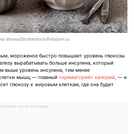
ana Vorona/Shutterstock/Fotodom.ru
ным, мороженое быстро повышает уровень глюкозы
елезу вырабатывать больше инсулина, который
ем выше уровень инсулина, тем менее
 клетки мышц — главный
«крематорий» калорий
, — и
сет глюкозу к жировым клеткам, где она будет