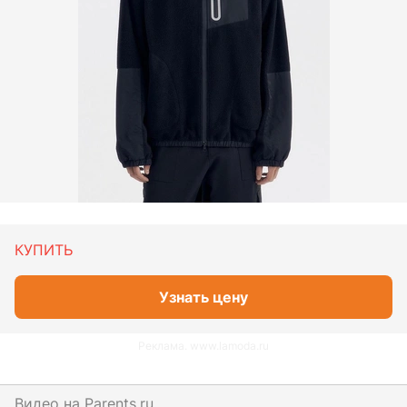
КУПИТЬ
Узнать цену
Реклама. www.lamoda.ru
Видео на
parents.ru