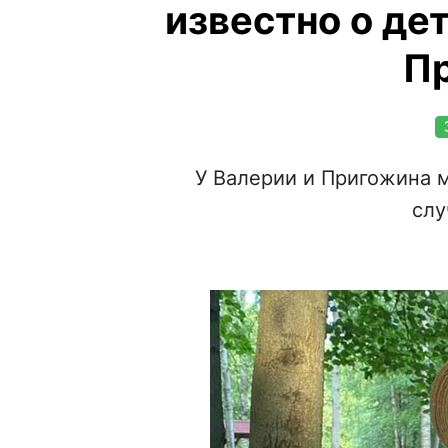
известно о де
П
У Валерии и Пригожина м
слу