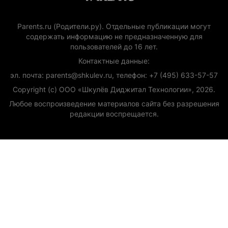
Parents.ru (Родители.ру). Отдельные публикации могут
содержать информацию не предназначенную для
пользователей до 16 лет.
Контактные данные:
эл. почта: parents@shkulev.ru, телефон: +7 (495) 633-57-57
Copyright (с) ООО «Шкулёв Диджитал Технологии», 2026.
Любое воспроизведение материалов сайта без разрешения
редакции воспрещается.