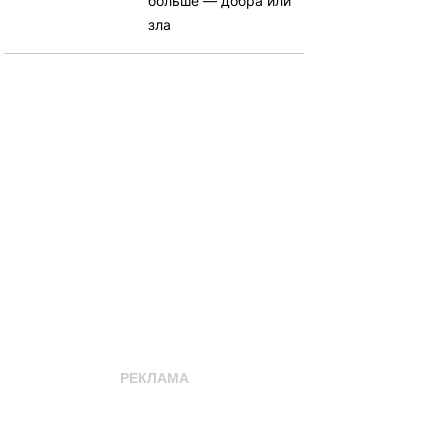
больше — добра или
зла