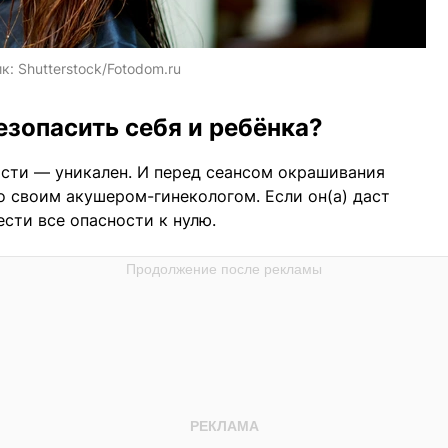
ик:
Shutterstock/Fotodom.ru
езопасить себя и ребёнка?
ости — уникален. И перед сеансом окрашивания
о своим акушером-гинекологом. Если он(а) даст
ести все опасности к нулю.