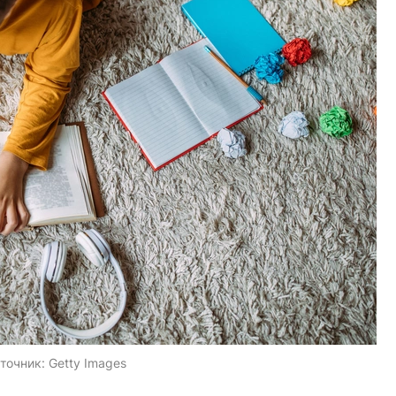
точник:
Getty Images