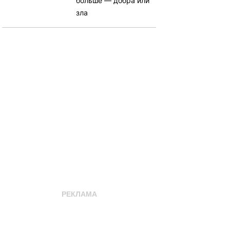
больше — добра или
зла