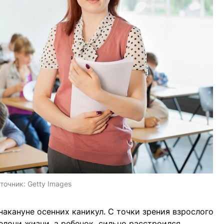
точник:
Getty Images
акануне осенних каникул. С точки зрения взрослого
мелочи жизни, а ребенок сильно расстроился.