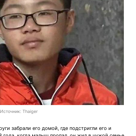
Источник:
Thaiger
руги забрали его домой, где подстригли его и
3 года, когда малыш пропал, он жил в чужой семье.