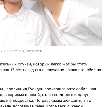
ик:
Shutterstock/Fotodom.ru
тельный случай, который легко мог бы стать
ая 12 лет назад сына, случайно нашла его, сбив на
нь, провинция Гуандун произошла автомобильная
щая парикмахерской, ехала по дороге и вдруг
нищего подростка. По рассказам женщины, в тот
акала, вспоминая сына. Когда муж с женой