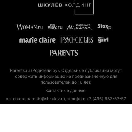
Parents.ru (Родители.ру). Отдельные публикации могут
содержать информацию не предназначенную для
пользователей до 16 лет.
Контактные данные:
эл. почта: parents@shkulev.ru, телефон: +7 (495) 633-57-57
Copyright (с) ООО «Шкулёв Диджитал Технологии», 2026.
Любое воспроизведение материалов сайта без разрешения
редакции воспрещается.