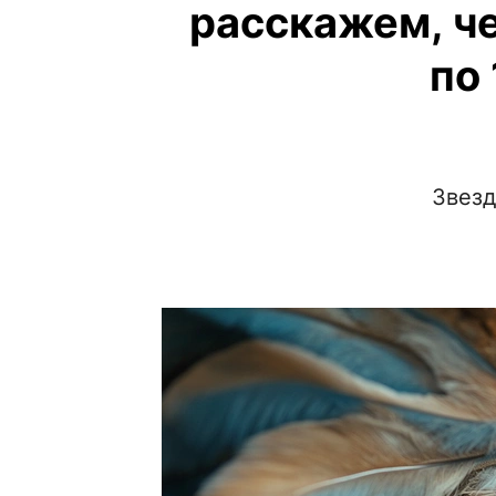
расскажем, че
по
Звез