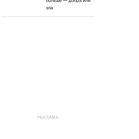
больше — добра или
зла