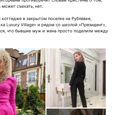
и Игоревны противоречит словам Кристины о том,
 может съехать, нет.
 коттедже в закрытом поселке на Рублевке,
ха Luxury Village» и рядом со школой «Президент»,
тся, что бывшие муж и жена просто поделили между