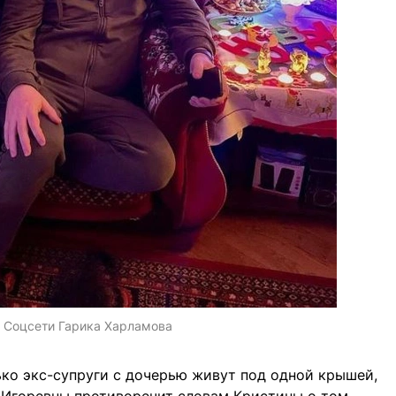
:
Соцсети Гарика Харламова
лько экс-супруги с дочерью живут под одной крышей,