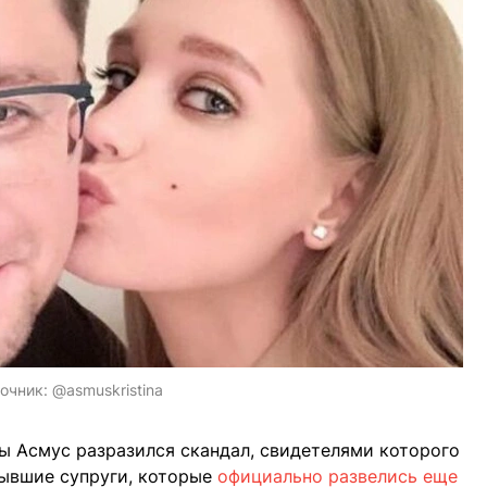
очник:
@asmuskristina
ы Асмус разразился скандал, свидетелями которого
Бывшие супруги, которые
официально развелись еще