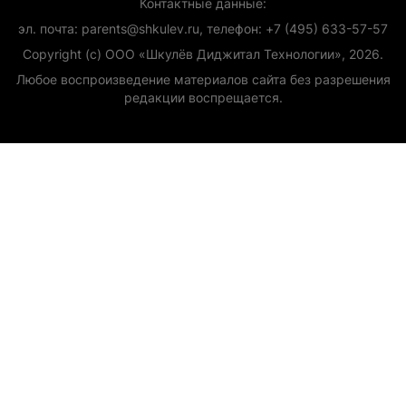
Контактные данные:
эл. почта: parents@shkulev.ru, телефон: +7 (495) 633-57-57
Copyright (с) ООО «Шкулёв Диджитал Технологии», 2026.
Любое воспроизведение материалов сайта без разрешения
редакции воспрещается.