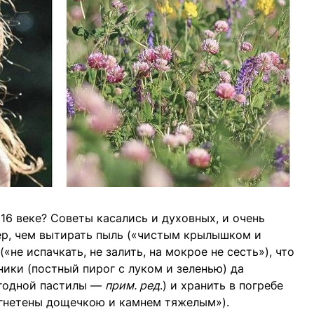
16 веке? Советы касались и духовных, и очень
ер, чем вытирать пыль («чистым крылышком и
«не испачкать, не залить, на мокрое не сесть»), что
ники (постный пирог с луком и зеленью) да
ягодной пастилы —
прим. ред
.) и хранить в погребе
игнетены дощечкою и камнем тяжелым»).