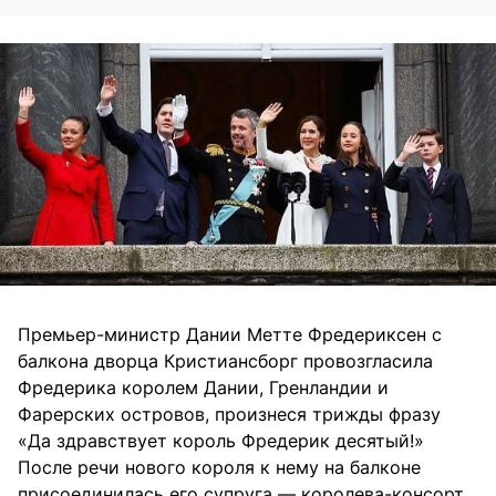
Премьер-министр Дании Метте Фредериксен с
балкона дворца Кристиансборг провозгласила
Фредерика королем Дании, Гренландии и
Фарерских островов, произнеся трижды фразу
«Да здравствует король Фредерик десятый!»
После речи нового короля к нему на балконе
присоединилась его супруга — королева-консорт