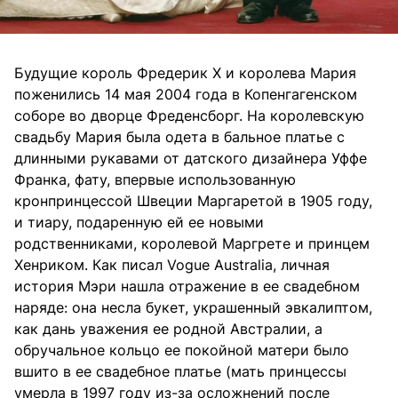
Будущие король Фредерик X и королева Мария
поженились 14 мая 2004 года в Копенгагенском
соборе во дворце Фреденсборг. На королевскую
свадьбу Мария была одета в бальное платье с
длинными рукавами от датского дизайнера Уффе
Франка, фату, впервые использованную
кронпринцессой Швеции Маргаретой в 1905 году,
и тиару, подаренную ей ее новыми
родственниками, королевой Маргрете и принцем
Хенриком. Как писал Vogue Australia, личная
история Мэри нашла отражение в ее свадебном
наряде: она несла букет, украшенный эвкалиптом,
как дань уважения ее родной Австралии, а
обручальное кольцо ее покойной матери было
вшито в ее свадебное платье (мать принцессы
умерла в 1997 году из-за осложнений после