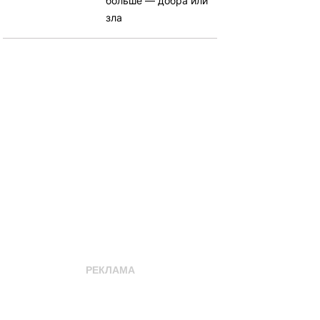
больше — добра или
зла