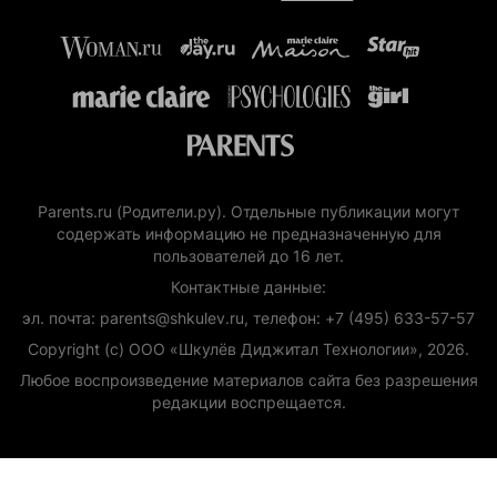
Parents.ru (Родители.ру). Отдельные публикации могут
содержать информацию не предназначенную для
пользователей до 16 лет.
Контактные данные:
эл. почта: parents@shkulev.ru, телефон: +7 (495) 633-57-57
Copyright (с) ООО «Шкулёв Диджитал Технологии», 2026.
Любое воспроизведение материалов сайта без разрешения
редакции воспрещается.