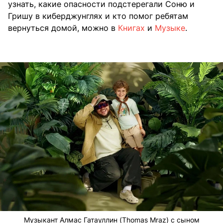
узнать, какие опасности подстерегали Соню и
Гришу в киберджунглях и кто помог ребятам
вернуться домой, можно в
Книгах
и
Музыке
.
Музыкант Алмас Гатауллин (Thomas Mraz) с сыном