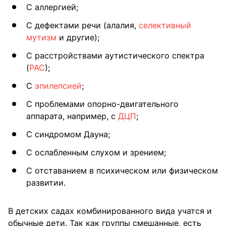
С аллергией;
С дефектами речи (алалия,
селективный
мутизм
и другие);
С расстройствами аутистического спектра
(
РАС
);
С
эпилепсией
;
С проблемами опорно-двигательного
аппарата, например, с
ДЦП
;
С синдромом Дауна;
С ослабленным слухом и зрением;
С отставанием в психическом или физическом
развитии.
В детских садах комбинированного вида учатся и
обычные дети. Так как группы смешанные, есть