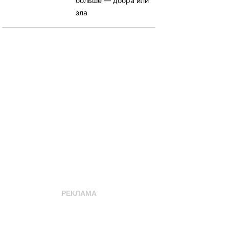
больше — добра или
зла