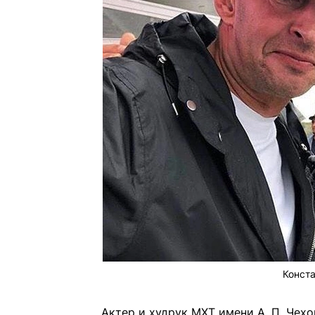
Конст
Актер и худрук МХТ имени А. П. Чех