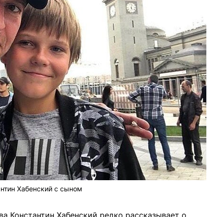
антин Хабенский с сыном
ова Константин Хабенский редко рассказывает о