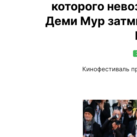
которого нево
Деми Мур затми
Кинофестиваль пр