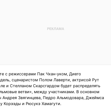
те с режиссерами Пак Чхан-уком, Диего
дель, сценаристом Полом Лаверти, актрисой Рут
оле и Стелланом Скарсгардом будет распределять
льмовые ветви», между участниками. В основном
ы Андрея Звягинцева, Педро Альмодовара, Джеймса
зу Корээды и Рюсукэ Хамагути.