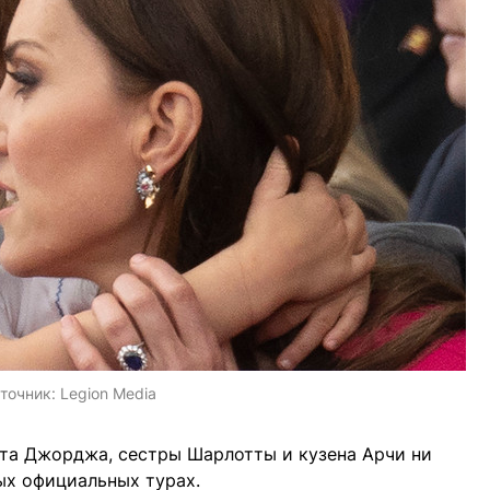
точник:
Legion Media
рата Джорджа, сестры Шарлотты и кузена Арчи ни
ых официальных турах.