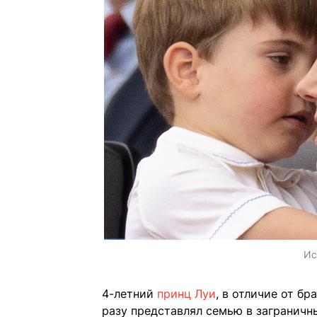
Ис
4-летний
принц Луи
, в отличие от б
разу представлял семью в заграничн