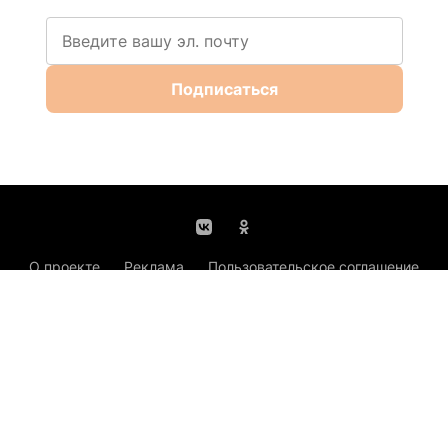
Подписаться
О проекте
Реклама
Пользовательское соглашение
Правила участия в конкурсах
Политика использования cookie-файлов
Рекомендательные технологии
Задать вопрос эксперту
Техподдержка