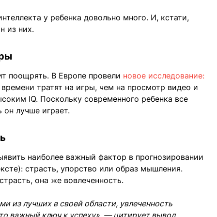
теллекта у ребенка довольно много. И, кстати,
н из них.
гры
ит поощрять. В Европе провели
новое исследование:
 времени тратят на игры, чем на просмотр видео и
ысоким IQ. Поскольку современного ребенка все
ь он лучше играет.
ть
ыявить наиболее важный фактор в прогнозировании
ксте): страсть, упорство или образ мышления.
 страсть, она же вовлеченность.
и из лучших в своей области, увлеченность
о важный ключ к успеху», — цитирует вывод