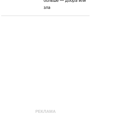
больше — добра или
зла